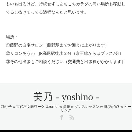
ものも出るけど、持続せずにあちこちカラダの痛い場所も移動し
てるし抜けてってる過程なんだと思います。
場所：
①藤野の自宅サロン（藤野駅までお迎えに上がります）
②サロンあうわ JR高尾駅徒歩３分（京王線からはプラス7分）
③その他出張もご相談ください（交通費と出張費がかかります）
美乃 - yoshino -
踊り子 ∞ 古代巫女舞ワーク-Uzume- ∞ 炎舞 ∞ ダンスレッスン ∞ 魂ぴかWS ∞ ヒー
リング
Facebook
RSS