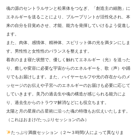
魂の源のセントラルサンと松果体をつなぎ、「創造主の細胞」に
エネルギーを送ることにより、ブループリントが活性化され、本
来の自分を目覚めさせ、才能、能力を発揮していけるよう促進し
ます。
また、肉体、感情体、精神体、スピリット体の光を満タンにしま
す。男性性と女性性のバランスを整えます。
着衣のまま寝た状態で、優しく触れてエネルギー（光）を送った
り、癒しや変容に必要な宇宙からのエネルギーを、歌（声）や踊
りでもお届けします。また、ハイヤーセルフや光の存在からのメ
ッセージのお伝えや子宮へのエネルギーのお届けも必要に応じて
していきます。美乃の過去生や魂の構造が感じられる能力によ
り、過去生からのトラウマ解消などにも役立ちます。
太陽と月の星座の占星術に沿った魂の特徴もお伝えいたします。
（これはおまけ/たっぷりセッションのみ）
たっぷり満腹セッション（２〜３時間/人によって異なりま