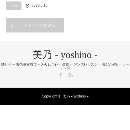
ヨガ
2018.5.10
トップページに戻る
美乃 - yoshino -
踊り子 ∞ 古代巫女舞ワーク-Uzume- ∞ 炎舞 ∞ ダンスレッスン ∞ 魂ぴかWS ∞ ヒー
リング
Facebook
RSS
Copyright ©
美乃 – yoshino –