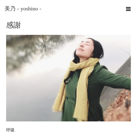
ホーム
感謝
美乃 - yoshino -
感謝
呼吸