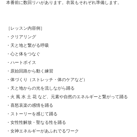
本番前に数回リハがあります。衣装もそれぞれ準備します。
［レッスン内容例］
・クリアリング
・天と地と繋がる呼吸
・心と体をつなぐ
・ハートボイス
・原始回路から動く練習
・体づくり（ストレッチ・体のケアなど）
・天と地からの光を流しながら踊る
・火 風 水 土 花 など、元素や自然のエネルギーと繋がって踊る
・喜怒哀楽の感情を踊る
・ストーリーを感じて踊る
・女性性解放・聖なる性を踊る
・女神エネルギーがあふれでるワーク