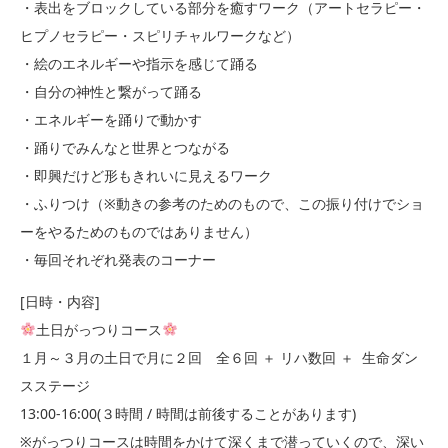
・表出をブロックしている部分を癒すワーク（アートセラピー・
ヒプノセラピー・スピリチャルワークなど）
・絵のエネルギーや指示を感じて踊る
・自分の神性と繋がって踊る
・エネルギーを踊りで動かす
・踊りでみんなと世界とつながる
・即興だけど形もきれいに見えるワーク
・ふりつけ（※動きの参考のためのもので、この振り付けでショ
ーをやるためのものではありません）
・毎回それぞれ発表のコーナー
[日時・内容]
土日がっつりコース
１月～３月の土日で月に２回 全６回 ＋ リハ数回 ＋ 生命ダン
スステージ
13:00-16:00(３時間 / 時間は前後することがあります)
※がっつりコースは時間をかけて深くまで潜っていくので、深い