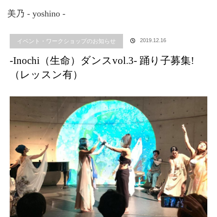
ホーム
ブログ
イベント・ワークショップのお知らせ
,
踊り
-Inochi（生命）
美乃 - yoshino -
ダンスvol.3- 踊り子募集!（レッスン有）
イベント・ワークショップのお知らせ
2019.12.16
-Inochi（生命）ダンスvol.3- 踊り子募集!
（レッスン有）