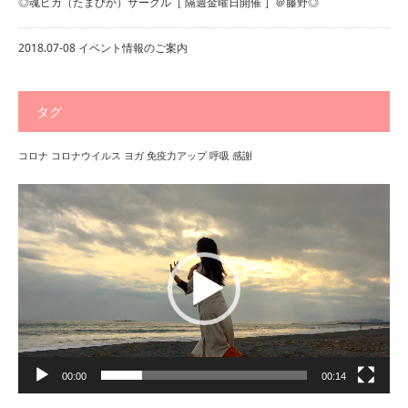
◎魂ピカ（たまぴか）サークル［ 隔週金曜日開催 ］＠藤野◎
2018.07-08 イベント情報のご案内
タグ
コロナ
コロナウイルス
ヨガ
免疫力アップ
呼吸
感謝
動
画
プ
レ
ー
ヤ
ー
00:00
00:14