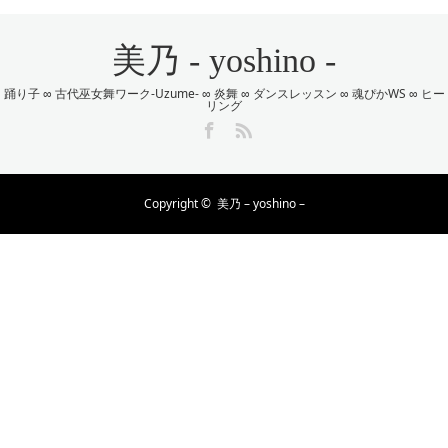
美乃 - yoshino -
踊り子 ∞ 古代巫女舞ワーク-Uzume- ∞ 炎舞 ∞ ダンスレッスン ∞ 魂ぴかWS ∞ ヒー
リング
Facebook
RSS
Copyright ©
美乃 – yoshino –