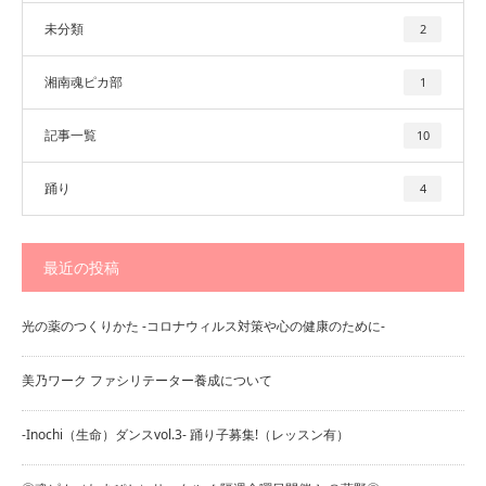
未分類
2
湘南魂ピカ部
1
記事一覧
10
踊り
4
最近の投稿
光の薬のつくりかた -コロナウィルス対策や心の健康のために-
美乃ワーク ファシリテーター養成について
-Inochi（生命）ダンスvol.3- 踊り子募集!（レッスン有）