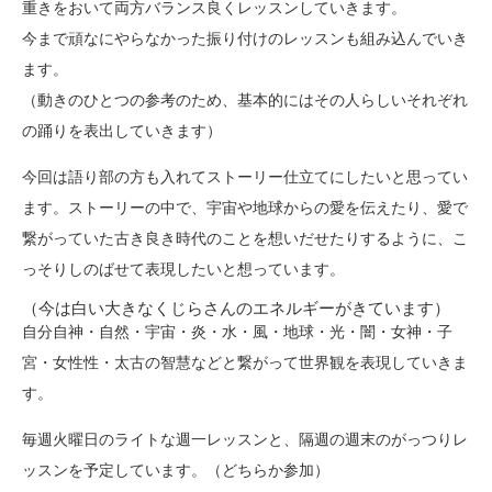
重きをおいて両方バランス良くレッスンしていきます。
今まで頑なにやらなかった振り付けのレッスンも組み込んでいき
ます。
（動きのひとつの参考のため、基本的にはその人らしいそれぞれ
の踊りを表出していきます）
今回は語り部の方も入れてストーリー仕立てにしたいと思ってい
ます。
ストーリーの中で、宇宙や地球からの愛を伝えたり、愛で
繋がっていた古き良き時代のことを想いだせたりするように、こ
っそりしのばせて表現したいと想っています。
（今は白い大きなくじらさんのエネルギーがきています）
自分自神・自然・宇宙・炎・水・風・地球・光・闇・女神・子
宮・女性性・太古の智慧などと繋がって世界観を表現していきま
す。
毎週火曜日のライトな週一レッスンと、隔週の週末のがっつりレ
ッスンを予定しています。（どちらか参加）