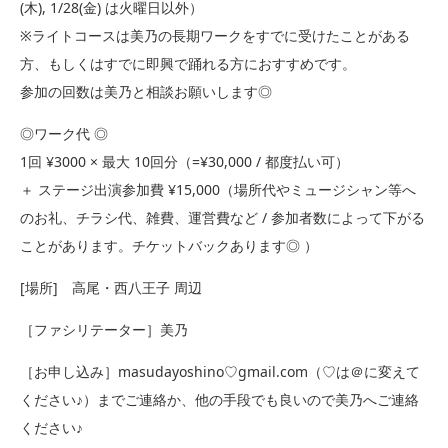
(木), 1/28(金) は火曜日以外）
※ライトコースは美乃の長期ワークをすでに受けたことがある
方、もしくはすでに即興で踊れる方におすすめです。
参加の回数は美乃と相談お願いします◎
◎ワーク代 ◎
1回 ¥3000 × 最大 10回分（=¥30,000 / 都度払い可）
＋ ステージ出演参加費 ¥15,000（場所代やミュージシャン等へ
のお礼、チラシ代、雑費、運営費など / 参加者数によって下がる
ことがあります。チケットバックあります◎ ）
[場所] 高尾・西八王子 周辺
［ファシリテーター］美乃
［お申し込み］masudayoshino♡gmail.com（♡は＠に変えて
ください♪）までご連絡か、他の手段でも良いので美乃へご連絡
ください♪